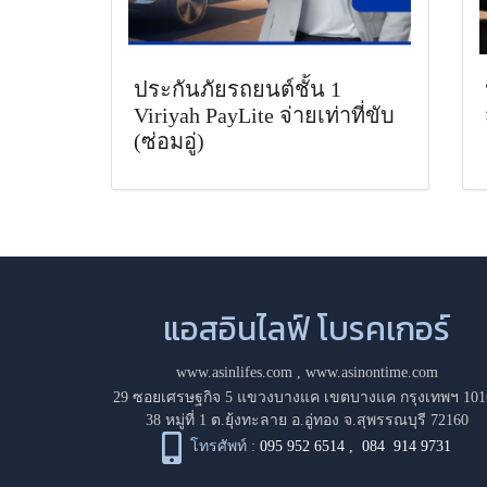
ประกันภัยรถยนต์ชั้น 1
Viriyah PayLite จ่ายเท่าที่ขับ
(ซ่อมอู่)
แอสอินไลฟ์ โบรคเกอร์
www.asinlifes.com
,
www.asinontime.com
29 ซอยเศรษฐกิจ 5 แขวงบางแค เขตบางแค กรุงเทพฯ 101
38 หมู่ที่ 1 ต.ยุ้งทะลาย อ.อู่ทอง จ.สุพรรณบุรี 72160
โทรศัพท์ :
095 952 6514
,
084 914 9731