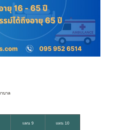
พยาบาล
แผน 9
แผน 10