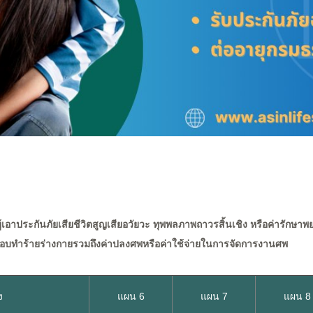
ู้เอาประกันภัยเสียชีวิตสูญเสียอวัยวะ ทุพพลภาพถาวรสิ้นเชิง หรือค่ารักษา
กลอบทำร้ายร่างกายรวมถึงค่าปลงศพหรือค่าใช้จ่ายในการจัดการงานศพ
ง
แผน 6
แผน 7
แผน 8