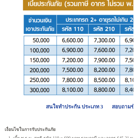
สนใจทำประกัน ประเภท 3
สอบถามข้อมู
เงื่อนไขในการรับประกันภัย