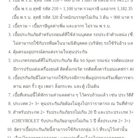
1. เบี้ย พ.ร.บ. สุทธิ รหัส 110 = 600 บาท รวมภาษี และอากร 645.21 บา
เบี้ย พ.ร.บ.สุทธิ รหัส 210 = 1,100 บาท รวมภาษี แลอากร 1,182.35 บ
เบี้ย พ.ร.บ. สุทธิ รหัส 320 น้ำหนักบรรทุกไม่เกิน 3 ต้น = 900 บาท ร
2. เบี้ยรวม = เบี้ยภาษีมูลค่าเพิ่ม และอากร ไม่รวม พ.ร.บ.
3. เบี้ยประกันภัยสำหรับรถยนต์ที่ใช้ส่วนบุคคล รถประจำตำแหน่ง (ชื่อบร
ไม่สามารถใช้กับรถที่อดในนามนิติบุคคล (บริษัท) รถใช้รับอ้าง และให
4. คุ้มครองอุปกรณ์ตกแต่งรวมในทุนประกัน
5. ประเกทรถยนต์ที่ไม่รับประกันภัย คือ รถ Sport รถแข่ง รถตัดแปลงสภ
มีการปรับแต่งเครื่องยนต์ ติดตั้งเกจวัด รถติดตั้งคาร์บอนแคฟร่า สติ๊ก
6. เบี้ยปรกันกัยมีไม่สามารถใช้กับรถมีการเพิ่มอุปกรกเสริมเพื่อการพาก
คาน คอก รั้ว สูง เพลา ล็อกระทะ และตู้ เป็นต้น
7. เบี้ยที่เสนอนี้ได้หักรวมส่วนลดต่าง ๆ ไว้ครบถ้วนแล้ว เช่น ประวัติด
8. ประเทท 2+ 3+ ทุนประกันภัยต้องไม่สูงไปกว่าราคารถ ณ วันที่ทำประก
9. สำหรับประกท 2+ รับประกันภัยรถไม่เกิน 20 ปี และประประเกท 3+ รั
(CHEVROLET รับประกันภัยอายุรถไม่เกิน 5 ปี ทั้งประเภท 2+ 3+)
10. อัตราเบี้ยประกันภัยนี้สามารถใช้กับรถกลุ่ม 3-5 ที่ระบุไว้เท่านั้น