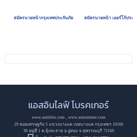
สมัครนายหน้ากรุงเทพประกันภัย
สมัครนายหน้า เออร์โก้ประกั
แอสอินไลฟ์ โบรคเกอร์
www.asinlifes.com
,
www.asinontime.com
29 ซอยเศรษฐกิจ 5 แขวงบางแค เขตบางแค กรุงเทพฯ 10160
38 หมู่ที่ 1 ต.ยุ้งทะลาย อ.อู่ทอง จ.สุพรรณบุรี 72160