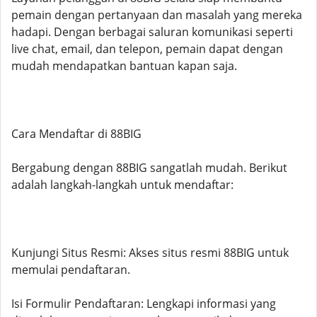
pemain dengan pertanyaan dan masalah yang mereka
hadapi. Dengan berbagai saluran komunikasi seperti
live chat, email, dan telepon, pemain dapat dengan
mudah mendapatkan bantuan kapan saja.
Cara Mendaftar di 88BIG
Bergabung dengan 88BIG sangatlah mudah. Berikut
adalah langkah-langkah untuk mendaftar:
Kunjungi Situs Resmi: Akses situs resmi 88BIG untuk
memulai pendaftaran.
Isi Formulir Pendaftaran: Lengkapi informasi yang