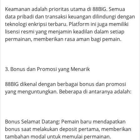
Keamanan adalah prioritas utama di 88BIG. Semua
data pribadi dan transaksi keuangan dilindungi dengan
teknologi enkripsi terbaru. Platform ini juga memiliki
lisensi resmi yang menjamin keadilan dalam setiap
permainan, memberikan rasa aman bagi pemain.
3. Bonus dan Promosi yang Menarik
88BIG dikenal dengan berbagai bonus dan promosi
yang menguntungkan. Beberapa di antaranya adalah:
Bonus Selamat Datang: Pemain baru mendapatkan
bonus saat melakukan deposit pertama, memberikan
tambahan modal untuk memulai permainan.