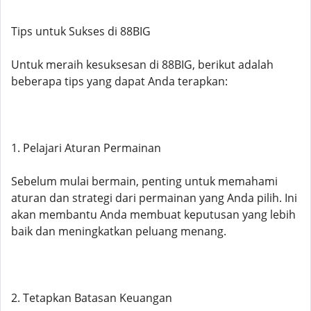
Tips untuk Sukses di 88BIG
Untuk meraih kesuksesan di 88BIG, berikut adalah
beberapa tips yang dapat Anda terapkan:
1. Pelajari Aturan Permainan
Sebelum mulai bermain, penting untuk memahami
aturan dan strategi dari permainan yang Anda pilih. Ini
akan membantu Anda membuat keputusan yang lebih
baik dan meningkatkan peluang menang.
2. Tetapkan Batasan Keuangan