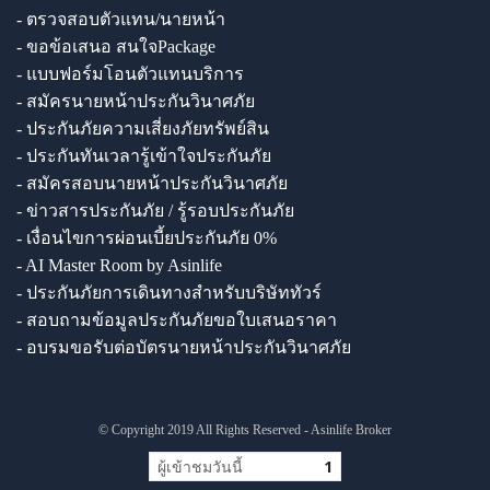
- ตรวจสอบตัวแทน/นายหน้า
- ขอข้อเสนอ สนใจPackage
- แบบฟอร์มโอนตัวแทนบริการ
- สมัครนายหน้าประกันวินาศภัย
- ประกันภัยความเสี่ยงภัยทรัพย์สิน
- ประกันทันเวลารู้เข้าใจประกันภัย
- สมัครสอบนายหน้าประกันวินาศภัย
- ข่าวสารประกันภัย / รู้รอบประกันภัย
- เงื่อนไขการผ่อนเบี้ยประกันภัย 0%
- AI Master Room by Asinlife
- ประกันภัยการเดินทางสำหรับบริษัททัวร์
- สอบถามข้อมูลประกันภัยขอใบเสนอราคา
- อบรมขอรับต่อบัตรนายหน้าประกันวินาศภัย
© Copyright 2019 All Rights Reserved - Asinlife Broker
ผู้เข้าชมวันนี้
1