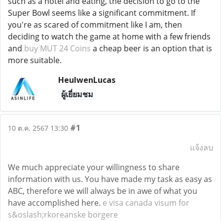
such as a hotel and eating, the decision to go to the
Super Bowl seems like a significant commitment. If
you're as scared of commitment like I am, then
deciding to watch the game at home with a few friends
and
buy MUT 24 Coins
a cheap beer is an option that is
more suitable.
HeulwenLucas
ผู้เยี่ยมชม
#1
10 ต.ค. 2567 13:30
แจ้งลบ
We much appreciate your willingness to share
information with us. You have made my task as easy as
ABC, therefore we will always be in awe of what you
have accomplished here.
e visa canada visum for
s&oslash;rkoreanske borgere