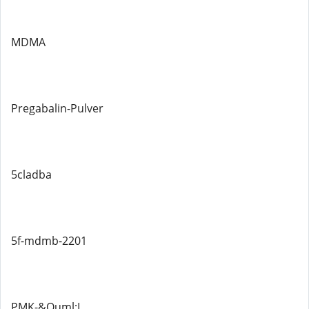
MDMA
Pregabalin-Pulver
5cladba
5f-mdmb-2201
PMK-&Ouml;L