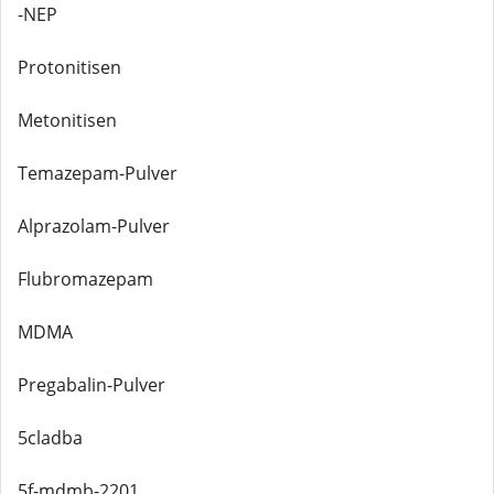
-NEP
Protonitisen
Metonitisen
Temazepam-Pulver
Alprazolam-Pulver
Flubromazepam
MDMA
Pregabalin-Pulver
5cladba
5f-mdmb-2201