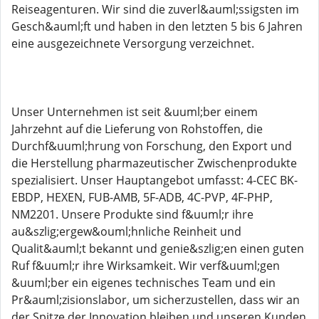
Reiseagenturen. Wir sind die zuverl&auml;ssigsten im
Gesch&auml;ft und haben in den letzten 5 bis 6 Jahren
eine ausgezeichnete Versorgung verzeichnet.
Unser Unternehmen ist seit &uuml;ber einem
Jahrzehnt auf die Lieferung von Rohstoffen, die
Durchf&uuml;hrung von Forschung, den Export und
die Herstellung pharmazeutischer Zwischenprodukte
spezialisiert. Unser Hauptangebot umfasst: 4-CEC BK-
EBDP, HEXEN, FUB-AMB, 5F-ADB, 4C-PVP, 4F-PHP,
NM2201. Unsere Produkte sind f&uuml;r ihre
au&szlig;ergew&ouml;hnliche Reinheit und
Qualit&auml;t bekannt und genie&szlig;en einen guten
Ruf f&uuml;r ihre Wirksamkeit. Wir verf&uuml;gen
&uuml;ber ein eigenes technisches Team und ein
Pr&auml;zisionslabor, um sicherzustellen, dass wir an
der Spitze der Innovation bleiben und unseren Kunden