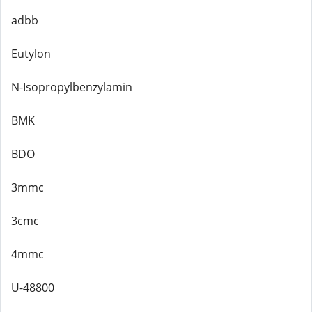
adbb
Eutylon
N-Isopropylbenzylamin
BMK
BDO
3mmc
3cmc
4mmc
U-48800