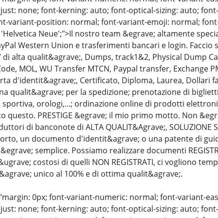
just: none; font-kerning: auto; font-optical-sizing: auto; font
nt-variant-position: normal; font-variant-emoji: normal; font-
 'Helvetica Neue';">Il nostro team &egrave; altamente specia
yPal Western Union e trasferimenti bancari e login. Faccio 
 di alta qualit&agrave;, Dumps, track1&2, Physical Dump C
 Code, MOL, WU Transfer MTCN, Paypal transfer, Exchange PM,
rta d'identit&agrave;, Certificato, Diploma, Laurea, Dollari fa
a qualit&agrave; per la spedizione; prenotazione di biglietti a
sportiva, orologi,...; ordinazione online di prodotti elettronic
to questo. PRESTIGE &egrave; il mio primo motto. Non &egra
roduttori di banconote di ALTA QUALIT&Agrave;, SOLUZIONE
orto, un documento d'identit&agrave; o una patente di gu
egrave; semplice. Possiamo realizzare documenti REGISTRA
grave; costosi di quelli NON REGISTRATI, ci vogliono tempo, 
r&agrave; unico al 100% e di ottima qualit&agrave;.
"margin: 0px; font-variant-numeric: normal; font-variant-eas
just: none; font-kerning: auto; font-optical-sizing: auto; font