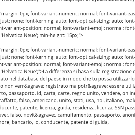
"margin: 0px; font-variant-numeric: normal; font-variant-eas
just: none; font-kerning: auto; font-optical-sizing: auto; font
nt-variant-position: normal; font-variant-emoji: normal; font-
 'Helvetica Neue'; min-height: 15px;">
"margin: 0px; font-variant-numeric: normal; font-variant-eas
just: none; font-kerning: auto; font-optical-sizing: auto; font
nt-variant-position: normal; font-variant-emoji: normal; font-
 'Helvetica Neue';">La differenza si basa sulla registrazion
ato nel database del paese in modo che tu possa utilizzarlo 
lso non verr&agrave; registrato ma potr&agrave; essere util
to, passaporto, id, carta, carte, regno unito, vendere, onlin
affatto, falso, americano, unito, stati, usa, noi, italiano, m
ducente, patente, licenza, guida, residenza, licenza, SSN pas
ave;, falso, novit&agrave;, camuffamento, passaporto, anonim
hore, bancario, id, conducente, patente di guida,