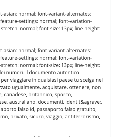
t-asian: normal; font-variant-alternates:
-feature-settings: normal; font-variation-
stretch: normal; font-size: 13px; line-height:
t-asian: normal; font-variant-alternates:
-feature-settings: normal; font-variation-
stretch: normal; font-size: 13px; line-height:
e dei numeri. Il documento autentico
per viaggiare in qualsiasi paese tu scelga nel
izzato ugualmente. acquistare, ottenere, non
e, canadese, britannico, sporco,
alese, australiano, documenti, identit&agrave;,
saporto falso id, passaporto falso gratuito,
o, privato, sicuro, viaggio, antiterrorismo,