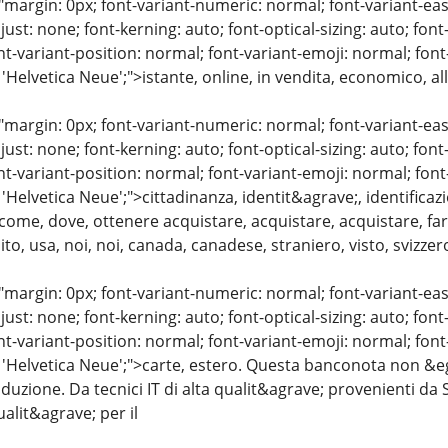
"margin: 0px; font-variant-numeric: normal; font-variant-eas
just: none; font-kerning: auto; font-optical-sizing: auto; font
nt-variant-position: normal; font-variant-emoji: normal; font-
 'Helvetica Neue';">istante, online, in vendita, economico, a
"margin: 0px; font-variant-numeric: normal; font-variant-eas
just: none; font-kerning: auto; font-optical-sizing: auto; font
nt-variant-position: normal; font-variant-emoji: normal; font-
 'Helvetica Neue';">cittadinanza, identit&agrave;, identifica
come, dove, ottenere acquistare, acquistare, acquistare, fare
o, usa, noi, noi, canada, canadese, straniero, visto, svizzero
"margin: 0px; font-variant-numeric: normal; font-variant-eas
just: none; font-kerning: auto; font-optical-sizing: auto; font
nt-variant-position: normal; font-variant-emoji: normal; font-
 'Helvetica Neue';">carte, estero. Questa banconota non &egr
oduzione. Da tecnici IT di alta qualit&agrave; provenienti da 
alit&agrave; per il