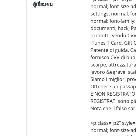
ผู้เยี่ยมชม
normal; font-size-ad
settings: normal; fo
normal; font-family:
documenti, hack, Pa
prodotti: vendo CVV
iTunes T Card, Gift
Patente di guida, Ca
fornisco CVV di buon
scarpe, attrezzatura 
lavoro &egrave; sta
Siamo i migliori p
Ottenere un passap
E NON REGISTRATO &
REGISTRATI sono pi&u
Nota che il falso sa
<p class="p2" style=
normal; font-size-ad