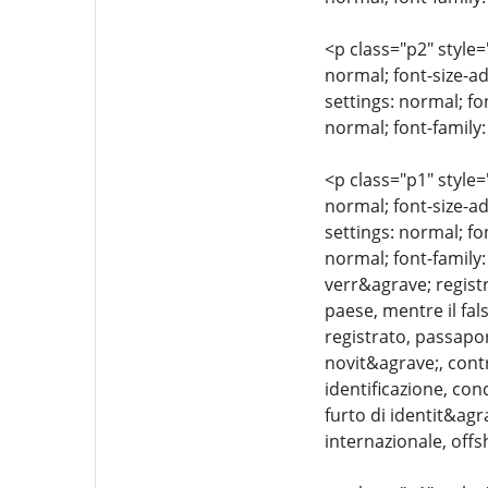
<p class="p2" style=
normal; font-size-ad
settings: normal; fo
normal; font-family:
<p class="p1" style=
normal; font-size-ad
settings: normal; fo
normal; font-family:
verr&agrave; registr
paese, mentre il fa
registrato, passapor
novit&agrave;, contr
identificazione, con
furto di identit&agr
internazionale, offs