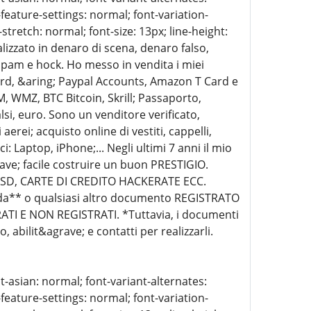
-feature-settings: normal; font-variation-
stretch: normal; font-size: 13px; line-height:
lizzato in denaro di scena, denaro falso,
spam e hock. Ho messo in vendita i miei
ard, &aring; Paypal Accounts, Amazon T Card e
 WMZ, BTC Bitcoin, Skrill; Passaporto,
lsi, euro. Sono un venditore verificato,
erei; acquisto online di vestiti, cappelli,
i: Laptop, iPhone;... Negli ultimi 7 anni il mio
ve; facile costruire un buon PRESTIGIO.
 SSD, CARTE DI CREDITO HACKERATE ECC.
ida** o qualsiasi altro documento REGISTRATO
TI E NON REGISTRATI. *Tuttavia, i documenti
abilit&agrave; e contatti per realizzarli.
t-asian: normal; font-variant-alternates:
-feature-settings: normal; font-variation-