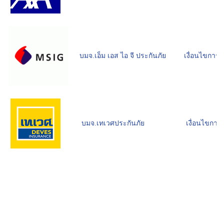
บมจ.เอ็ม เอส ไอ จี ประกันภัย
เงื่อนไขการผ
บมจ.เทเวศประกันภัย
เงื่อนไขการผ