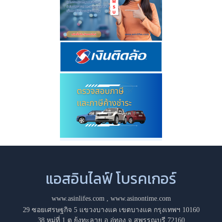
แอสอินไลฟ์ โบรคเกอร์
www.asinlifes.com
,
www.asinontime.com
29 ซอยเศรษฐกิจ 5 แขวงบางแค เขตบางแค กรุงเทพฯ 10160
38 หมู่ที่ 1 ต.ยุ้งทะลาย อ.อู่ทอง จ.สุพรรณบุรี 72160