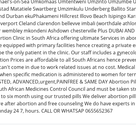
hael's-on-Sea Umkomaas Umtentweni Umzinto Umzumbe Uvo
stad Matatiele Swartberg Umzimkulu Underberg Ballito Sta
Durban ekuPhakameni Hillcrest Illovo Beach Isipingo Karr
erport Cleland clarendon bellevve imbali (worthdale athlo
er wembley mkondeni Ashdown chesterville Plus DUBAI AND
on Clinic in South Africa offering ultimate Services in abo
 equipped with primary facilities hence creating a private 
 be the only patient in the clinic. Our staff includes a gyneco
tion Prices are affordable to all South Africans hence prev
an't come in due to work related issues at no cost. Medical
 when specific medication is administered to women for te
D, ADVANCED,urgent,PAINFREE & SAME DAY Abortion Pill() in
th African Medicines Control Council and must be taken st
o six month using our trusted pills We deliver abortion pil
e after abortion and free counseling We do have experts in 
unday 24 7, hours. CALL OR WHATSAP 0655652367