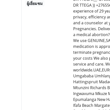
ผู้เยี่ยมชม
DR TTEGA )) +276556
experience of 29 ye
privacy, efficiency a
and a counselor at 
Pregnancies. Delive
a medical abortion?
We use GENUINE,SAFE
medication is appro
terminate pregnancy
your costs We also p
service and care. W
worldwide.UAE,EUR
Umgababa Umhlanga
Hattingspruit Mada
Mtunzini Richards 
Ingwavuma Mkuze Mt
Epumalanga New Ha
Ifafa Beach Margat