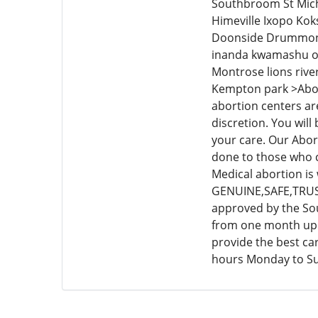
Southbroom St Mic
Himeville Ixopo Kok
Doonside Drummond 
inanda kwamashu ov
Montrose lions riv
Kempton park >Aborti
abortion centers are
discretion. You will
your care. Our Abor
done to those who c
Medical abortion is
GENUINE,SAFE,TRUSTE
approved by the Sou
from one month up t
provide the best car
hours Monday to S