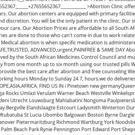
52367______+27655652367____________ >Abortion Clinic offeri
ars. Our abortion centers are equipped with primary faciliti
nd discretion. You will be the only patient in the clinic. Our 
your care. Our Abortion Prices are affordable to all South
ries are done to those who can't come in due to work relate
 Medical abortion is when specific medication is administe
,TRUSTED, ADVANCED,urgent,PAINFREE & SAME DAY Abortion P
ved by the South African Medicines Control Council and mus
 from one month up to six month using our trusted pills We
rovide the best care after abortion and free counseling We 
orking hours Monday to Sunday 24 7, hours.we do deliveries 
OPE,ASIA,AFRICA. FIND US IN i Pinetown new germanyQuee
 Rocks Umlazi Verulam Warner Beach Westville Winkelspr
deni Utrecht Louwsburg Mahlabatini Nongoma Paulpieters
Bay Bergville Elandslaagte Estcourt Ladysmith Winterton
ubatuba St Lucia Ubombo Balgowan Boston Byrne Dargle Hi
nover Pietermaritzburg Richmond Wartburg York Noodsb
e Palm Beach Park Rynie Pennington Port Edward Port Sheps