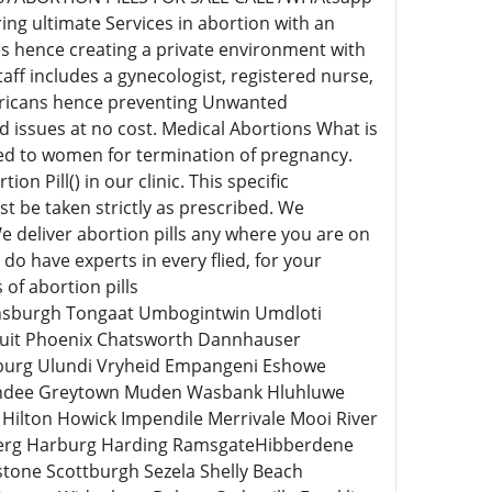
ng ultimate Services in abortion with an
es hence creating a private environment with
staff includes a gynecologist, registered nurse,
 Africans hence preventing Unwanted
d issues at no cost. Medical Abortions What is
red to women for termination of pregnancy.
ill() in our clinic. This specific
t be taken strictly as prescribed. We
 deliver abortion pills any where you are on
do have experts in every flied, for your
of abortion pills
nsburgh Tongaat Umbogintwin Umdloti
uit Phoenix Chatsworth Dannhauser
burg Ulundi Vryheid Empangeni Eshowe
 Dundee Greytown Muden Wasbank Hluhluwe
lton Howick Impendile Merrivale Mooi River
erg Harburg Harding RamsgateHibberdene
tone Scottburgh Sezela Shelly Beach