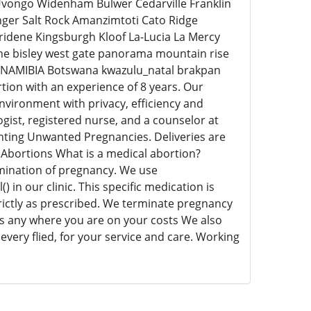
ngo Widenham Bulwer Cedarville Franklin
nger Salt Rock Amanzimtoti Cato Ridge
idene Kingsburgh Kloof La-Lucia La Mercy
ne bisley west gate panorama mountain rise
 NAMIBIA Botswana kwazulu_natal brakpan
rtion with an experience of 8 years. Our
environment with privacy, efficiency and
logist, registered nurse, and a counselor at
enting Unwanted Pregnancies. Deliveries are
 Abortions What is a medical abortion?
rmination of pregnancy. We use
 our clinic. This specific medication is
rictly as prescribed. We terminate pregnancy
ls any where you are on your costs We also
every flied, for your service and care. Working