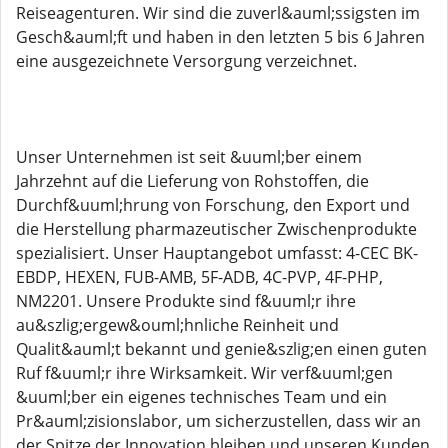
Reiseagenturen. Wir sind die zuverl&auml;ssigsten im
Gesch&auml;ft und haben in den letzten 5 bis 6 Jahren
eine ausgezeichnete Versorgung verzeichnet.
Unser Unternehmen ist seit &uuml;ber einem
Jahrzehnt auf die Lieferung von Rohstoffen, die
Durchf&uuml;hrung von Forschung, den Export und
die Herstellung pharmazeutischer Zwischenprodukte
spezialisiert. Unser Hauptangebot umfasst: 4-CEC BK-
EBDP, HEXEN, FUB-AMB, 5F-ADB, 4C-PVP, 4F-PHP,
NM2201. Unsere Produkte sind f&uuml;r ihre
au&szlig;ergew&ouml;hnliche Reinheit und
Qualit&auml;t bekannt und genie&szlig;en einen guten
Ruf f&uuml;r ihre Wirksamkeit. Wir verf&uuml;gen
&uuml;ber ein eigenes technisches Team und ein
Pr&auml;zisionslabor, um sicherzustellen, dass wir an
der Spitze der Innovation bleiben und unseren Kunden