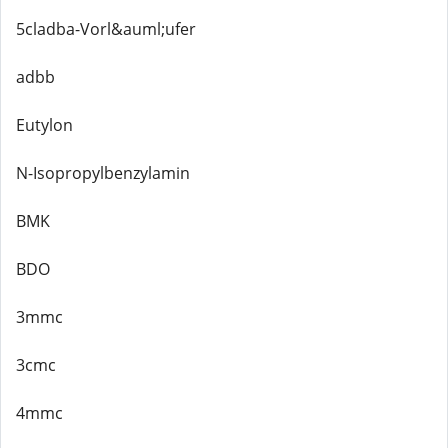
5cladba-Vorl&auml;ufer
adbb
Eutylon
N-Isopropylbenzylamin
BMK
BDO
3mmc
3cmc
4mmc