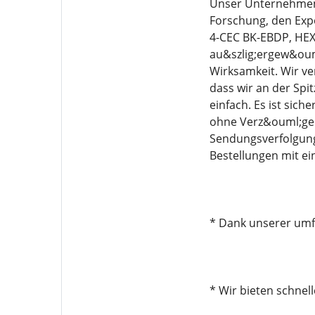
Unser Unternehmen 
Forschung, den Exp
4-CEC BK-EBDP, HEX
au&szlig;ergew&ouml
Wirksamkeit. Wir ve
dass wir an der Spi
einfach. Es ist sich
ohne Verz&ouml;ger
Sendungsverfolgung
Bestellungen mit e
* Dank unserer umfa
* Wir bieten schnel