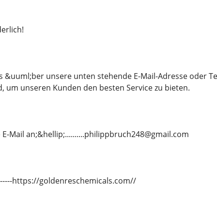
erlich!
ns &uuml;ber unsere unten stehende E-Mail-Adresse oder T
d, um unseren Kunden den besten Service zu bieten.
E-Mail an;&hellip;..........philippbruch248@gmail.com
---------https://goldenreschemicals.com//