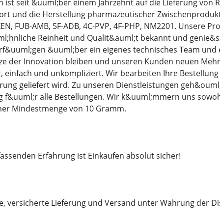
ist seit &uuml;ber einem Jahrzehnt auf die Lieferung von 
ort und die Herstellung pharmazeutischer Zwischenprodukte
EN, FUB-AMB, 5F-ADB, 4C-PVP, 4F-PHP, NM2201. Unsere Prod
;hnliche Reinheit und Qualit&auml;t bekannt und genie&szl
rf&uuml;gen &uuml;ber ein eigenes technisches Team und e
tze der Innovation bleiben und unseren Kunden neuen Mehrw
er, einfach und unkompliziert. Wir bearbeiten Ihre Bestellun
ung geliefert wird. Zu unseren Dienstleistungen geh&ouml
 f&uuml;r alle Bestellungen. Wir k&uuml;mmern uns sowohl
iner Mindestmenge von 10 Gramm.
ssenden Erfahrung ist Einkaufen absolut sicher!
le, versicherte Lieferung und Versand unter Wahrung der Di