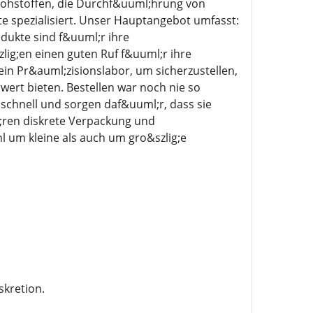
Rohstoffen, die Durchf&uuml;hrung von
 spezialisiert. Unser Hauptangebot umfasst:
ukte sind f&uuml;r ihre
ig;en einen guten Ruf f&uuml;r ihre
in Pr&auml;zisionslabor, um sicherzustellen,
ert bieten. Bestellen war noch nie so
g schnell und sorgen daf&uuml;r, dass sie
;ren diskrete Verpackung und
 um kleine als auch um gro&szlig;e
skretion.