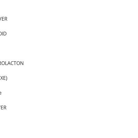
VER
OID
ROLACTON
XE)
e
VER