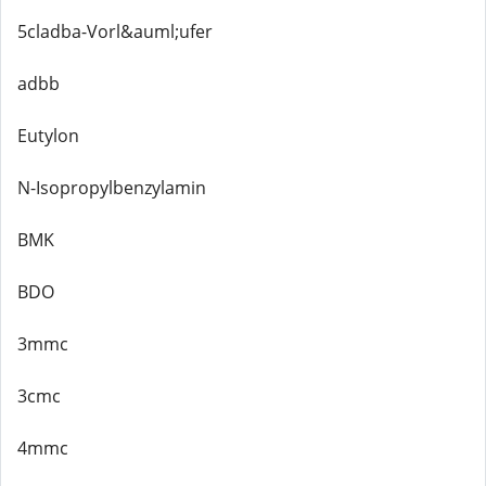
5cladba-Vorl&auml;ufer
adbb
Eutylon
N-Isopropylbenzylamin
BMK
BDO
3mmc
3cmc
4mmc