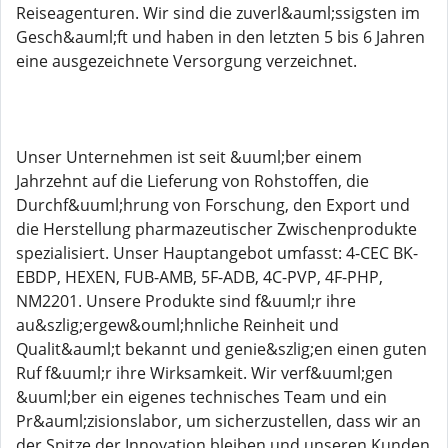
Reiseagenturen. Wir sind die zuverl&auml;ssigsten im
Gesch&auml;ft und haben in den letzten 5 bis 6 Jahren
eine ausgezeichnete Versorgung verzeichnet.
Unser Unternehmen ist seit &uuml;ber einem
Jahrzehnt auf die Lieferung von Rohstoffen, die
Durchf&uuml;hrung von Forschung, den Export und
die Herstellung pharmazeutischer Zwischenprodukte
spezialisiert. Unser Hauptangebot umfasst: 4-CEC BK-
EBDP, HEXEN, FUB-AMB, 5F-ADB, 4C-PVP, 4F-PHP,
NM2201. Unsere Produkte sind f&uuml;r ihre
au&szlig;ergew&ouml;hnliche Reinheit und
Qualit&auml;t bekannt und genie&szlig;en einen guten
Ruf f&uuml;r ihre Wirksamkeit. Wir verf&uuml;gen
&uuml;ber ein eigenes technisches Team und ein
Pr&auml;zisionslabor, um sicherzustellen, dass wir an
der Spitze der Innovation bleiben und unseren Kunden