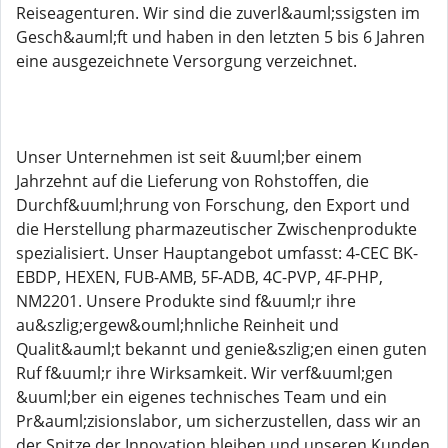
Reiseagenturen. Wir sind die zuverl&auml;ssigsten im
Gesch&auml;ft und haben in den letzten 5 bis 6 Jahren
eine ausgezeichnete Versorgung verzeichnet.
Unser Unternehmen ist seit &uuml;ber einem
Jahrzehnt auf die Lieferung von Rohstoffen, die
Durchf&uuml;hrung von Forschung, den Export und
die Herstellung pharmazeutischer Zwischenprodukte
spezialisiert. Unser Hauptangebot umfasst: 4-CEC BK-
EBDP, HEXEN, FUB-AMB, 5F-ADB, 4C-PVP, 4F-PHP,
NM2201. Unsere Produkte sind f&uuml;r ihre
au&szlig;ergew&ouml;hnliche Reinheit und
Qualit&auml;t bekannt und genie&szlig;en einen guten
Ruf f&uuml;r ihre Wirksamkeit. Wir verf&uuml;gen
&uuml;ber ein eigenes technisches Team und ein
Pr&auml;zisionslabor, um sicherzustellen, dass wir an
der Spitze der Innovation bleiben und unseren Kunden