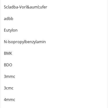
5cladba-Vorl&auml;ufer
adbb
Eutylon
N-Isopropylbenzylamin
BMK
BDO
3mmc
3cmc
4mmc