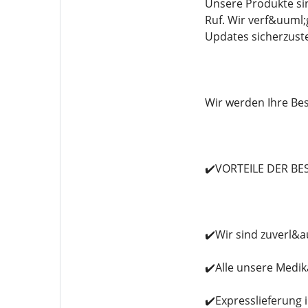
Unsere Produkte sin
Ruf. Wir verf&uuml
Updates sicherzust
Wir werden Ihre Be
✔️VORTEILE DER B
✔️Wir sind zuverl&a
✔️Alle unsere Medi
✔️Expresslieferung 