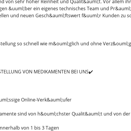
d von sehr hoher Reinheit und Qualit&auml;t. Vor allem ihre
;gen &uuml;ber ein eigenes technisches Team und Pr&auml;z
ellen und neuen Gesch&auml;ftswert f&uuml;r Kunden zu sc
stellung so schnell wie m&ouml;glich und ohne Verz&ouml;
ESTELLUNG VON MEDIKAMENTEN BEI UNS✔️
uml;ssige Online-Verk&auml;ufer
kamente sind von h&ouml;chster Qualit&auml;t und von der
innerhalb von 1 bis 3 Tagen