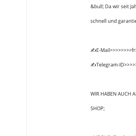
&bull; Da wir seit J
schnell und garantie
✍️E-Mail>>>>>>>>f
✍️Telegram-ID>>>>
WIR HABEN AUCH A
SHOP;