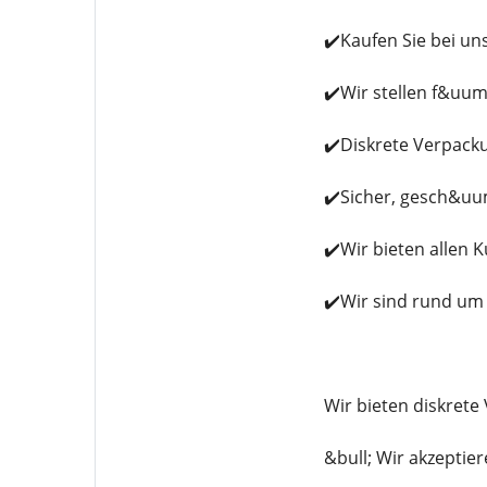
✔️Kaufen Sie bei un
✔️Wir stellen f&uu
✔️Diskrete Verpack
✔️Sicher, gesch&uum
✔️Wir bieten allen 
✔️Wir sind rund um 
Wir bieten diskret
&bull; Wir akzeptie