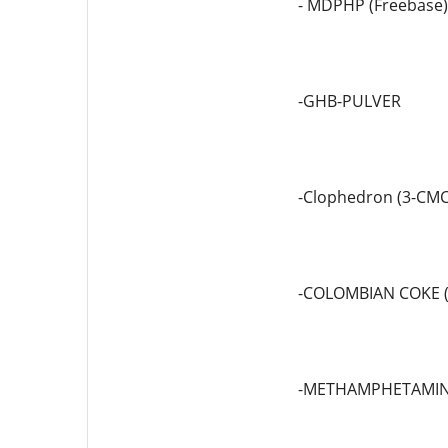
- MDPHP (Freebase)
-GHB-PULVER
-Clophedron (3-CMC
-COLOMBIAN COKE 
-METHAMPHETAMIN