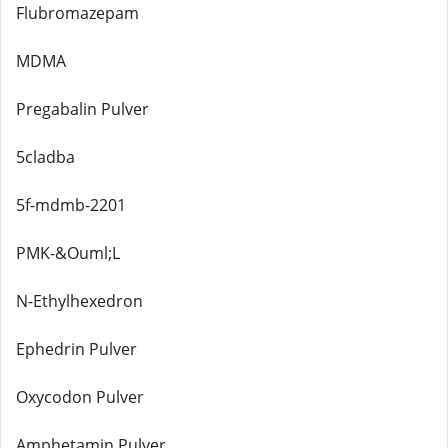
Flubromazepam
MDMA
Pregabalin Pulver
5cladba
5f-mdmb-2201
PMK-&Ouml;L
N-Ethylhexedron
Ephedrin Pulver
Oxycodon Pulver
Amphetamin Pulver