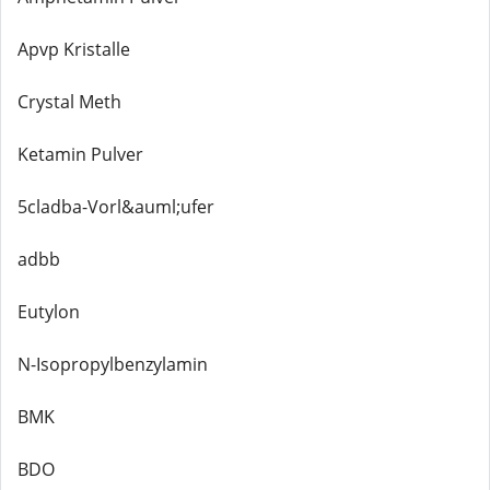
Apvp Kristalle
Crystal Meth
Ketamin Pulver
5cladba-Vorl&auml;ufer
adbb
Eutylon
N-Isopropylbenzylamin
BMK
BDO