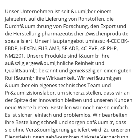
Unser Unternehmen ist seit &uuml;ber einem
Jahrzehnt auf die Lieferung von Rohstoffen, die
Durchf&uuml;hrung von Forschung, den Export und
die Herstellung pharmazeutischer Zwischenprodukte
spezialisiert. Unser Hauptangebot umfasst: 4-CEC BK-
EBDP, HEXEN, FUB-AMB, 5F-ADB, 4C-PVP, 4F-PHP,
NM2201. Unsere Produkte sind f&uuml;r ihre
au&szlig;ergew&ouml;hnliche Reinheit und
Qualit&auml;t bekannt und genie&szlig;en einen guten
Ruf f&uuml;r ihre Wirksamkeit. Wir verf&uuml;gen
&uuml;ber ein eigenes technisches Team und
Pr&auml;zisionslabor, um sicherzustellen, dass wir an
der Spitze der Innovation bleiben und unseren Kunden
neue Werte bieten. Bestellen war noch nie so einfach.
Es ist sicher, einfach und problemlos. Wir bearbeiten
Ihre Bestellung schnell und sorgen daf&uuml;r, dass
sie ohne Verz&ouml;gerung geliefert wird. Zu unseren
Dienstleistungen geh&ouml;ren diskrete Verpackung