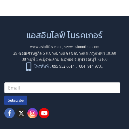
แอสอินไลฟ์ โบรคเกอร์
www.asinlifes.com
,
www.asinontime.com
29 ซอยเศรษฐกิจ 5 แขวงบางแค เขตบางแค กรุงเทพฯ 10160
38 หมู่ที่ 1 ต.ยุ้งทะลาย อ.อู่ทอง จ.สุพรรณบุรี 72160
โทรศัพท์ :
095 952 6514
,
084 914 9731
Subscribe