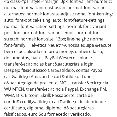
<p class="p1" style="margin: 0px; font-variant-numeric:
normal; font-variant-east-asian: normal; font-variant-
alternates: normal; font-size-adjust: none; font-kerning:
auto; font-optical-sizing: auto; font-feature-settings:
normal; font-variation-settings: normal; font-variant-
position: normal; font-variant-emoji: normal; font-
stretch: normal; font-size: 13px; line-height: normal;
font-family: 'Helvetica Neue';">A nossa equipa &eacute;
bem especializada em prop money, dinheiro falso,
documentos, hacks, PayPal Western Union e
transfer&ecirc;ncias banc&aacute;rias e login. ,
Despejo f&iacute;sico Cart&atilde;o, contas Paypal,
cart&atilde;o Amazon t e cart&atilde;o iTunes,
c&oacute;digo de presente, MOL, transfer&ecirc;ncia
WU MTCN, transfer&ecirc;ncia Paypal, Exchange PM,
WMZ, BTC Bitcoin, Skrill; Passaporte, carta de
condu&ccedil;&atilde;o, cart&atilde;o de identidade,
certificado, diploma, diploma, d&oacute;lares
falsificados, euro Sou fornecedor verificado,