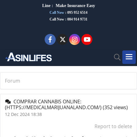
Line :
Make Insurance Eas
y
Call Now
:
095 952 6514
Call Now : 084 914 9731
Forum
COMPRAR CANNABIS ONLINE:
(HTTPS://MEDICALMARIJUANALAND.COM/)
(352 views)
12 Dec 2024 18:38
Report to delete