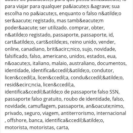
para viajar para qualquer pa&iacute;s &agrave; sua
escolha no pa&iacute;s, enquanto o falso n&atilde;o
ser&aacute; registado, mas tamb&eacute;m
poder&aacute; ser utilizado. comprar, obter,
n&atilde;o registado, passaporte, passaporte, id,
cart&atilde;o, cart&otilde;es, reino unido, vender,
online, canadiano, brit&acirc;nico, sujo, novidade,
falsificado, falso, americano, unidos, estados, eua,
n&oacute;s, italiano, malaio, australiano, documentos,
identidade, identifica&ccedil;&atilde;o, condutor,
licen&ccedil;a, licen&ccedil;a, condu&ccedil;&atilde;o,
resid&ecirc;ncia, licen&ccedil;a,
identifica&ccedil;&atilde;o de passaporte falso SSN,
passaporte falso gratuito, roubo de identidade, falso,
novidade, camuflagem, passaporte, an&oacute;nimo,
privado, seguro, viagem, antiterrorismo, internacional
, offshore, banca, identifica&ccedil;&atilde;o,
motorista, motoristas, carta,