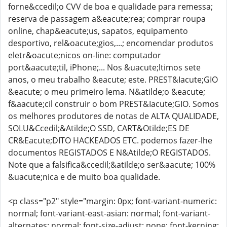
forne&ccedil;o CVV de boa e qualidade para remessa;
reserva de passagem a&eacute;rea; comprar roupa
online, chap&eacute;us, sapatos, equipamento
desportivo, rel&oacute;gios,...; encomendar produtos
eletr&oacute;nicos on-line: computador
port&aacute;til, iPhone;... Nos &uacute;ltimos sete
anos, o meu trabalho &eacute; este. PREST&Iacute;GIO
&eacute; o meu primeiro lema. N&atilde;o &eacute;
f&aacute;cil construir o bom PREST&Iacute;GIO. Somos
os melhores produtores de notas de ALTA QUALIDADE,
SOLU&Ccedil;&Atilde;O SSD, CART&Otilde;ES DE
CR&Eacute;DITO HACKEADOS ETC. podemos fazer-lhe
documentos REGISTADOS E N&Atilde;O REGISTADOS.
Note que a falsifica&ccedil;&atilde;o ser&aacute; 100%
&uacute;nica e de muito boa qualidade.
<p class="p2" style="margin: 0px; font-variant-numeric:
normal; font-variant-east-asian: normal; font-variant-
alternates: normal; font-size-adjust: none; font-kerning: