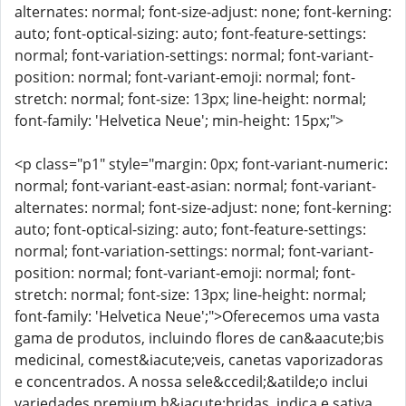
alternates: normal; font-size-adjust: none; font-kerning:
auto; font-optical-sizing: auto; font-feature-settings:
normal; font-variation-settings: normal; font-variant-
position: normal; font-variant-emoji: normal; font-
stretch: normal; font-size: 13px; line-height: normal;
font-family: 'Helvetica Neue'; min-height: 15px;">
<p class="p1" style="margin: 0px; font-variant-numeric:
normal; font-variant-east-asian: normal; font-variant-
alternates: normal; font-size-adjust: none; font-kerning:
auto; font-optical-sizing: auto; font-feature-settings:
normal; font-variation-settings: normal; font-variant-
position: normal; font-variant-emoji: normal; font-
stretch: normal; font-size: 13px; line-height: normal;
font-family: 'Helvetica Neue';">Oferecemos uma vasta
gama de produtos, incluindo flores de can&aacute;bis
medicinal, comest&iacute;veis, canetas vaporizadoras
e concentrados. A nossa sele&ccedil;&atilde;o inclui
variedades premium h&iacute;bridas, indica e sativa.