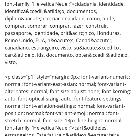
font-family: 'Helvetica Neue';">cidadania, identidade,
identifica&ccedil;&atilde;o, documentos,
diplom&aacute;tico, nacionalidade, como, onde,
comprar, comprar, comprar, fazer, construir,
passaporte, identidade, brit&acirc;nico, Honduras,
Reino Unido, EUA, n&oacute;s, Canad&aacute;,
canadiano, estrangeiro, visto, su&iacute;&ccedil;o ,
cart&atilde;o, ids, documento, obten&ccedil;&atilde;o,
visto,
<p class="p1" style="margin: 0px; font-variant-numeric:
normal; font-variant-east-asian: normal; font-variant-
alternates: normal; font-size-adjust: none; font-kerning:
auto; font-optical-sizing: auto; font-feature-settings:
normal; font-variation-settings: normal; font-variant-
position: normal; font-variant-emoji: normal; font-
stretch: normal; font-size: 13px; line-height: normal;
font-family: 'Helvetica Neue';">cart&otilde;es,
estrangeiros. Esta fatura n&atilde;o &eacute; feita