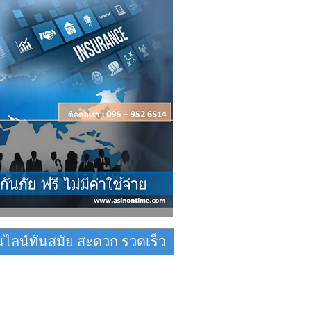
ไลน์ทันสมัย สะดวก รวดเร็ว