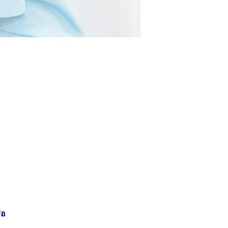
ญเสียอวัยวะ สายตา หรือ