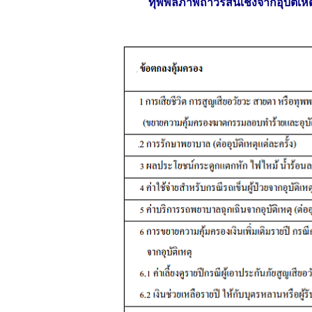
ทุพพลภาพถาวรสิ้นเชิงจากอุบัติเหต