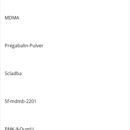
MDMA
Pregabalin-Pulver
5cladba
5f-mdmb-2201
PMK-&Ouml;L