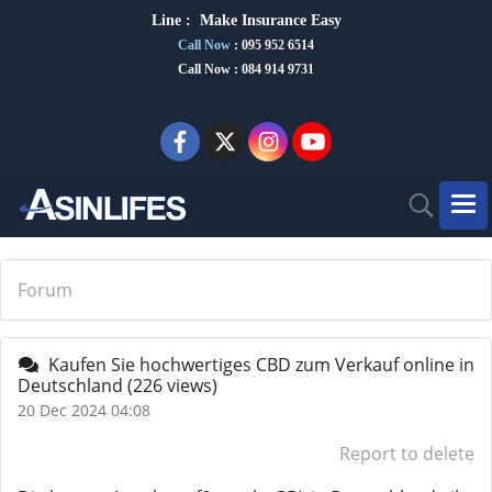
Line :
Make Insurance Eas
y
Call Now
:
095 952 6514
Call Now : 084 914 9731
Forum
Kaufen Sie hochwertiges CBD zum Verkauf online in
Deutschland
(226 views)
20 Dec 2024 04:08
Report to delete