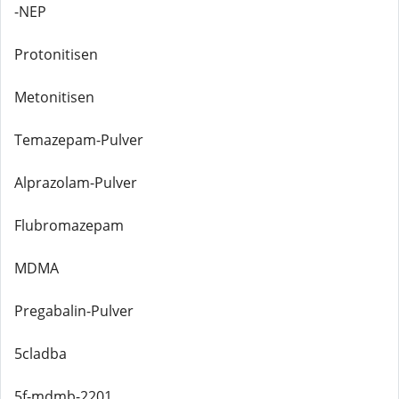
-NEP
Protonitisen
Metonitisen
Temazepam-Pulver
Alprazolam-Pulver
Flubromazepam
MDMA
Pregabalin-Pulver
5cladba
5f-mdmb-2201