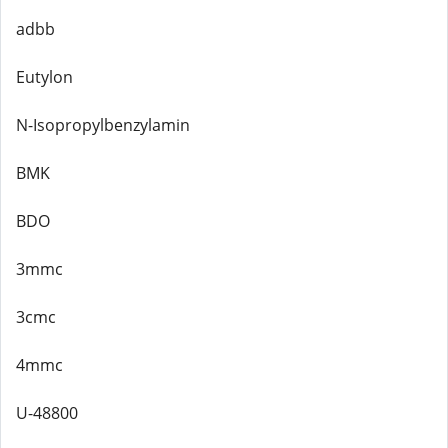
adbb
Eutylon
N-Isopropylbenzylamin
BMK
BDO
3mmc
3cmc
4mmc
U-48800