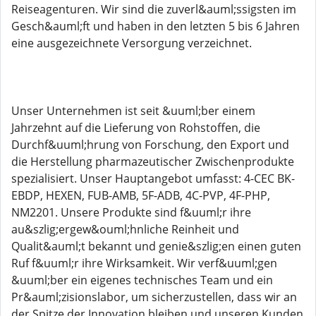
Reiseagenturen. Wir sind die zuverl&auml;ssigsten im
Gesch&auml;ft und haben in den letzten 5 bis 6 Jahren
eine ausgezeichnete Versorgung verzeichnet.
Unser Unternehmen ist seit &uuml;ber einem
Jahrzehnt auf die Lieferung von Rohstoffen, die
Durchf&uuml;hrung von Forschung, den Export und
die Herstellung pharmazeutischer Zwischenprodukte
spezialisiert. Unser Hauptangebot umfasst: 4-CEC BK-
EBDP, HEXEN, FUB-AMB, 5F-ADB, 4C-PVP, 4F-PHP,
NM2201. Unsere Produkte sind f&uuml;r ihre
au&szlig;ergew&ouml;hnliche Reinheit und
Qualit&auml;t bekannt und genie&szlig;en einen guten
Ruf f&uuml;r ihre Wirksamkeit. Wir verf&uuml;gen
&uuml;ber ein eigenes technisches Team und ein
Pr&auml;zisionslabor, um sicherzustellen, dass wir an
der Spitze der Innovation bleiben und unseren Kunden