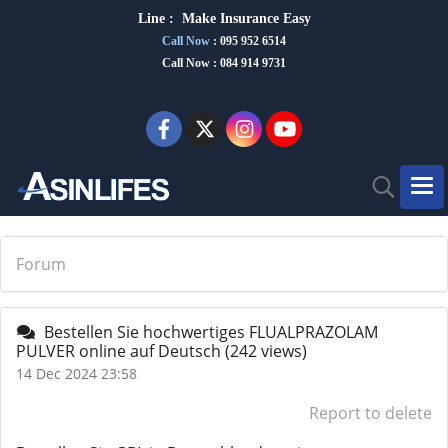
Line :
Make Insurance Eas
y
Call Now
:
095 952 6514
Call Now : 084 914 9731
Forum
Bestellen Sie hochwertiges FLUALPRAZOLAM
PULVER online auf Deutsch
(242 views)
14 Dec 2024 23:58
Report to delete