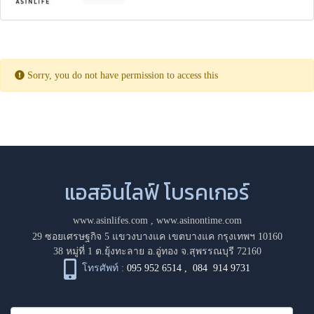
Sorry, you do not have permission to access this
แอสอินไลฟ์ โบรคเกอร์
www.asinlifes.com
,
www.asinontime.com
29 ซอยเศรษฐกิจ 5 แขวงบางแค เขตบางแค กรุงเทพฯ 10160
38 หมู่ที่ 1 ต.ยุ้งทะลาย อ.อู่ทอง จ.สุพรรณบุรี 72160
โทรศัพท์ :
095 952 6514
,
084 914 9731