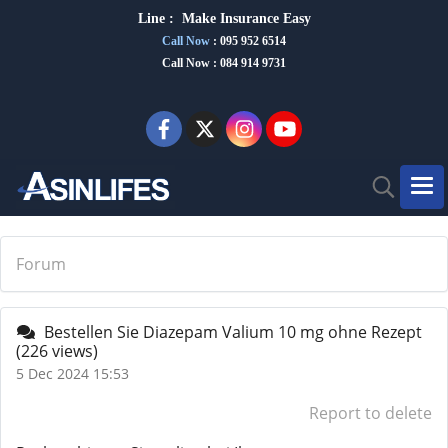
Line :
Make Insurance Eas
y
Call Now
:
095 952 6514
Call Now : 084 914 9731
Forum
Bestellen Sie Diazepam Valium 10 mg ohne Rezept
(226 views)
5 Dec 2024 15:53
Report to delete