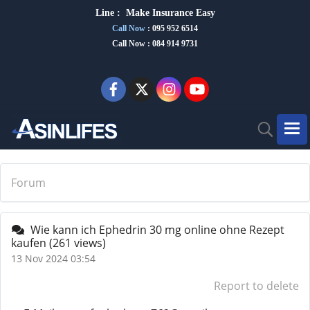
Line :
Make Insurance Eas
y
Call Now
:
095 952 6514
Call Now : 084 914 9731
Forum
Wie kann ich Ephedrin 30 mg online ohne Rezept
kaufen
(261 views)
13 Nov 2024 03:54
Report to delete