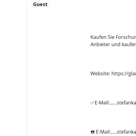
Guest
Kaufen Sie Forschu
Anbieter und kaufe
Website: https://g
✅E-Mail:......stefa
☎️ E-Mail:.....stef