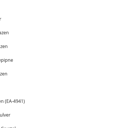
r
azen
azen
epipne
azen
en (EA-4941)
ulver