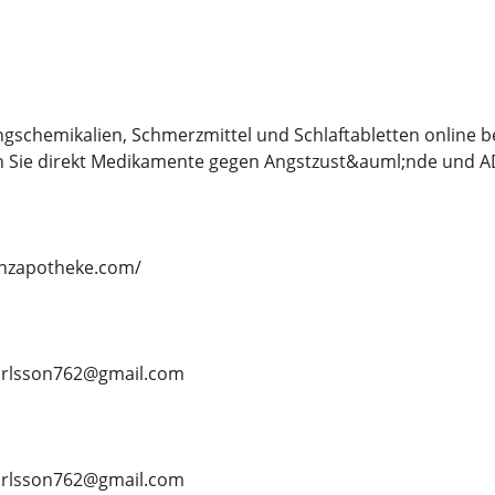
ngschemikalien, Schmerzmittel und Schlaftabletten online 
n Sie direkt Medikamente gegen Angstzust&auml;nde und 
lanzapotheke.com/
nkarlsson762@gmail.com
ankarlsson762@gmail.com