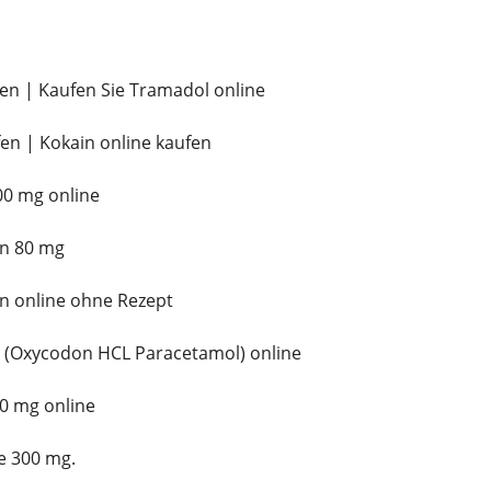
en | Kaufen Sie Tramadol online
en | Kokain online kaufen
00 mg online
on 80 mg
n online ohne Rezept
t (Oxycodon HCL Paracetamol) online
00 mg online
e 300 mg.