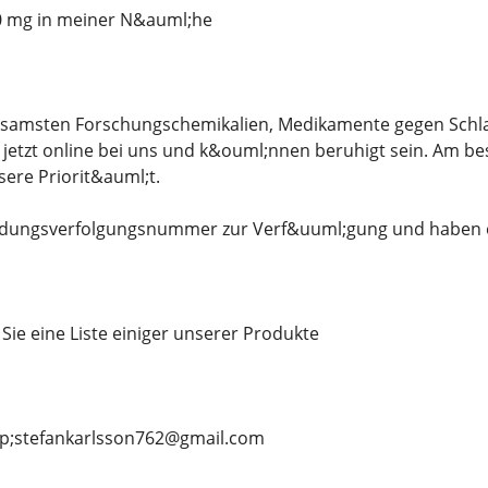
20 mg in meiner N&auml;he
ksamsten Forschungschemikalien, Medikamente gegen Schlaf
 jetzt online bei uns und k&ouml;nnen beruhigt sein. Am be
sere Priorit&auml;t.
endungsverfolgungsnummer zur Verf&uuml;gung und haben ein
Sie eine Liste einiger unserer Produkte
lip;stefankarlsson762@gmail.com