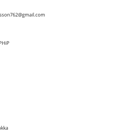
karlsson762@gmail.com
-PHiP
akka