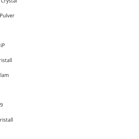
 Crystal
Pulver
iP
istall
olam
19
istall