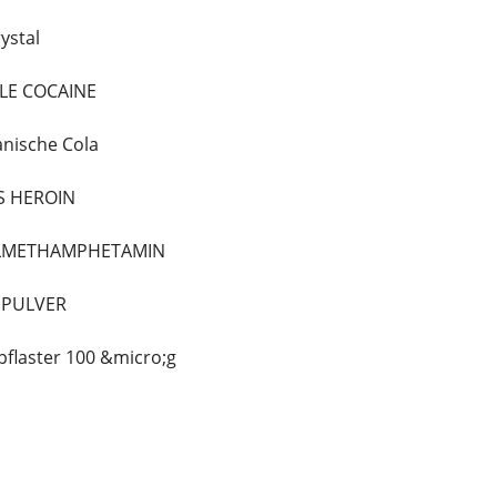
ystal
ALE COCAINE
anische Cola
S HEROIN
ALLMETHAMPHETAMIN
NPULVER
pflaster 100 &micro;g