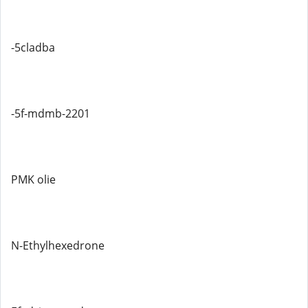
-5cladba
-5f-mdmb-2201
PMK olie
N-Ethylhexedrone