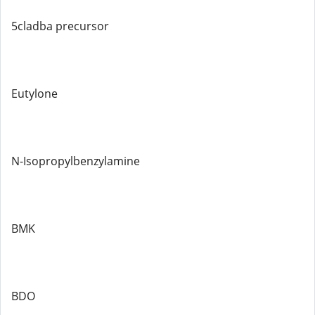
5cladba precursor
Eutylone
N-Isopropylbenzylamine
BMK
BDO