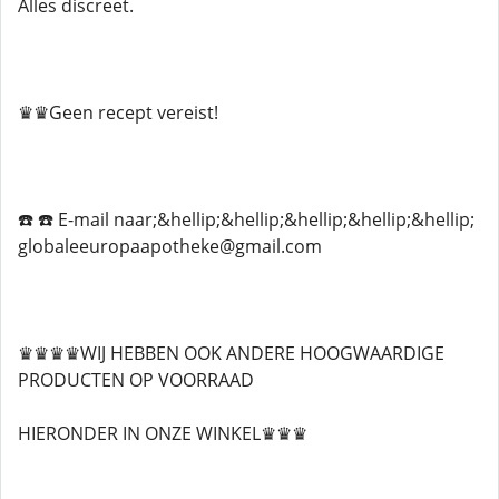
Alles discreet.
♛♛Geen recept vereist!
☎️ ☎️ E-mail naar;&hellip;&hellip;&hellip;&hellip;&hellip;
globaleeuropaapotheke@gmail.com
♛♛♛♛WIJ HEBBEN OOK ANDERE HOOGWAARDIGE
PRODUCTEN OP VOORRAAD
HIERONDER IN ONZE WINKEL♛♛♛