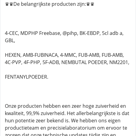
♛♛De belangrijkste producten zijn:♛♛
4-CEC, MDPHP Freebase, @pihp, BK-EBDP, 5cl adb a,
GBL,
HEXEN, AMB-FUBINACA, 4-MMC, FUB-AMB, FUB-AMB,
4C-PVP, 4F-PHP, 5F-ADB, NEMBUTAL POEDER, NM2201,
FENTANYLPOEDER.
Onze producten hebben een zeer hoge zuiverheid en
kwaliteit, 99,9% zuiverheid. Het allerbelangrijkste is dat
hun potentie zeer bekend is. We hebben ons eigen
productieteam en precisielaboratorium om ervoor te
zorgen dat onze technische updates tijdig zijn en