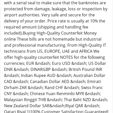
with a serial seal to make sure that the banknotes are
protected from damage, leakage, loss or inspection by
airport authorities. Very safe and secure for the
delivery of your order. Price rate is usually at 10% the
required amount (shipping and handling fee
included).Buying High-Quality Counterfeit Money
online These bills are not homemade but industrial
and professional manufacturing. From High-Quality IT
technicians from US, EUROPE, UAE and AFRICA We
offer high-quality counterfeit NOTES for the following
currencies; EUR &ndash; Euro USD &ndash; US Dollar
DNR &ndash; DINARGBP &ndash; British Pound INR
&ndash; Indian Rupee AUD &ndash; Australian Dollar
CAD &ndash; Canadian Dollar AED &ndash; Emirati
Dirham ZAR &ndash; Rand CHF &ndash; Swiss Franc
CNY &ndash; Chinese Yuan Renminbi MYR &ndash;
Malaysian Ringgit THB &ndash; Thai Baht NZD &ndash;
New Zealand Dollar SAR&ndash;Riyal QAR &ndash;
Qatari Riyal 1)100% Customer Satisfaction Guaranteed!