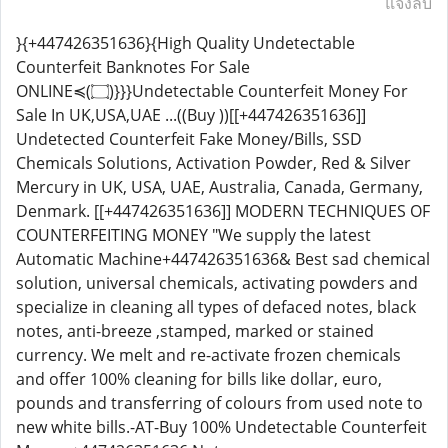
แจ้งลบ
}{+447426351636}{High Quality Undetectable
Counterfeit Banknotes For Sale
ONLINE≼(۝)}}}Undetectable Counterfeit Money For
Sale In UK,USA,UAE ...((Buy ))[[+447426351636]]
Undetected Counterfeit Fake Money/Bills, SSD
Chemicals Solutions, Activation Powder, Red & Silver
Mercury in UK, USA, UAE, Australia, Canada, Germany,
Denmark. [[+447426351636]] MODERN TECHNIQUES OF
COUNTERFEITING MONEY "We supply the latest
Automatic Machine+447426351636& Best sad chemical
solution, universal chemicals, activating powders and
specialize in cleaning all types of defaced notes, black
notes, anti-breeze ,stamped, marked or stained
currency. We melt and re-activate frozen chemicals
and offer 100% cleaning for bills like dollar, euro,
pounds and transferring of colours from used note to
new white bills.-AT-Buy 100% Undetectable Counterfeit