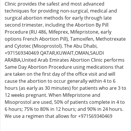
Clinic provides the safest and most advanced
techniques for providing non-surgical, medical and
surgical abortion methods for early through late
second trimester, including the Abortion By Pill
Procedure (RU 486, Mifeprex, Mifepristone, early
options French Abortion Pill), Tamoxifen, Methotrexate
and Cytotec (Misoprostol). The Abu Dhabi,
+971569340469 QATAR,KUWAIT,OMAN,SAUDI
ARABIA,United Arab Emirates Abortion Clinic performs
Same Day Abortion Procedure using medications that
are taken on the first day of the office visit and will
cause the abortion to occur generally within 4 to 6
hours (as early as 30 minutes) for patients who are 3 to
12 weeks pregnant. When Mifepristone and
Misoprostol are used, 50% of patients complete in 4 to
6 hours; 75% to 80% in 12 hours; and 90% in 24 hours.
We use a regimen that allows for +971569340469