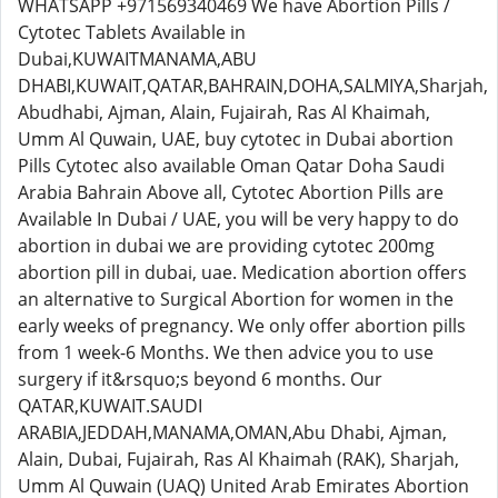
WHATSAPP +971569340469 We have Abortion Pills /
Cytotec Tablets Available in
Dubai,KUWAITMANAMA,ABU
DHABI,KUWAIT,QATAR,BAHRAIN,DOHA,SALMIYA,Sharjah,
Abudhabi, Ajman, Alain, Fujairah, Ras Al Khaimah,
Umm Al Quwain, UAE, buy cytotec in Dubai abortion
Pills Cytotec also available Oman Qatar Doha Saudi
Arabia Bahrain Above all, Cytotec Abortion Pills are
Available In Dubai / UAE, you will be very happy to do
abortion in dubai we are providing cytotec 200mg
abortion pill in dubai, uae. Medication abortion offers
an alternative to Surgical Abortion for women in the
early weeks of pregnancy. We only offer abortion pills
from 1 week-6 Months. We then advice you to use
surgery if it&rsquo;s beyond 6 months. Our
QATAR,KUWAIT.SAUDI
ARABIA,JEDDAH,MANAMA,OMAN,Abu Dhabi, Ajman,
Alain, Dubai, Fujairah, Ras Al Khaimah (RAK), Sharjah,
Umm Al Quwain (UAQ) United Arab Emirates Abortion