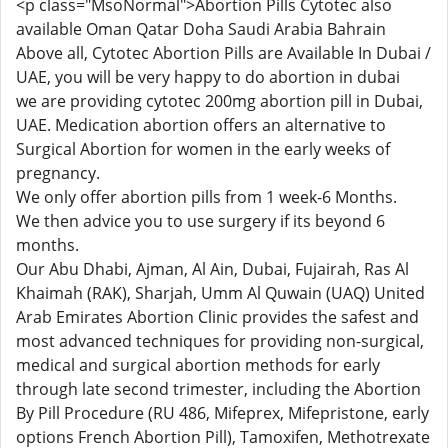
<p class="MsoNormal">Abortion Pills Cytotec also
available Oman Qatar Doha Saudi Arabia Bahrain
Above all, Cytotec Abortion Pills are Available In Dubai /
UAE, you will be very happy to do abortion in dubai
we are providing cytotec 200mg abortion pill in Dubai,
UAE. Medication abortion offers an alternative to
Surgical Abortion for women in the early weeks of
pregnancy.
We only offer abortion pills from 1 week-6 Months.
We then advice you to use surgery if its beyond 6
months.
Our Abu Dhabi, Ajman, Al Ain, Dubai, Fujairah, Ras Al
Khaimah (RAK), Sharjah, Umm Al Quwain (UAQ) United
Arab Emirates Abortion Clinic provides the safest and
most advanced techniques for providing non-surgical,
medical and surgical abortion methods for early
through late second trimester, including the Abortion
By Pill Procedure (RU 486, Mifeprex, Mifepristone, early
options French Abortion Pill), Tamoxifen, Methotrexate