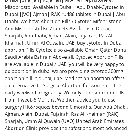
Dhabi |Sharjah| Fujairah| Al Ain-mifepristone &
Misoprostol Available in Dubai| Abu Dhabi-Cytotec in
Dubai |JVC| Ajman| RAK-ru486 tablets in Dubai | Abu
Dhabi. We have Abortion Pills / Cytotec Mifepristone
And Misoprostol Kit /Tablets Available in Dubai,
Sharjah, Abudhabi, Ajman, Alain, Fujairah, Ras Al
Khaimah, Umm Al Quwain, UAE, buy cytotec in Dubai
abortion Pills Cytotec also available Oman Qatar Doha
Saudi Arabia Bahrain Above all, Cytotec Abortion Pills
are Available In Dubai / UAE, you will be very happy to
do abortion in dubai we are providing cytotec 200mg
abortion pill in dubai, uae. Medication abortion offers
an alternative to Surgical Abortion for women in the
early weeks of pregnancy. We only offer abortion pills
from 1 week-6 Months. We then advice you to use
surgery if it&rsquo;s beyond 6 months. Our Abu Dhabi,
Ajman, Alain, Dubai, Fujairah, Ras Al Khaimah (RAK),
Sharjah, Umm Al Quwain (UAQ) United Arab Emirates
Abortion Clinic provides the safest and most advanced