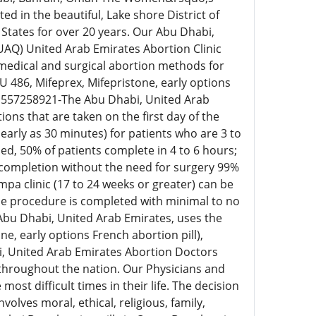
ed in the beautiful, Lake shore District of
 States for over 20 years. Our Abu Dhabi,
UAQ) United Arab Emirates Abortion Clinic
medical and surgical abortion methods for
U 486, Mifeprex, Mifepristone, early options
971557258921-The Abu Dhabi, United Arab
ns that are taken on the first day of the
s early as 30 minutes) for patients who are 3 to
, 50% of patients complete in 4 to 6 hours;
 completion without the need for surgery 99%
pa clinic (17 to 24 weeks or greater) can be
he procedure is completed with minimal to no
bu Dhabi, United Arab Emirates, uses the
e, early options French abortion pill),
i, United Arab Emirates Abortion Doctors
 throughout the nation. Our Physicians and
ost difficult times in their life. The decision
olves moral, ethical, religious, family,