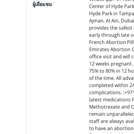
ผู้เยี่ยมชม
Center of Hyde Park 
Hyde Park in Tampa B
Ajman, Al Ain, Duba
provides the safest
early through late s
French Abortion Pil
Emirates Abortion C
office visit and wil
12 weeks pregnant. 
75% to 80% in 12 ho
of the time. All ad
completed within 24
complications. :+9
latest medications f
Methotrexate and Cy
remain unparalleled
staff are always ava
to have an abortion 