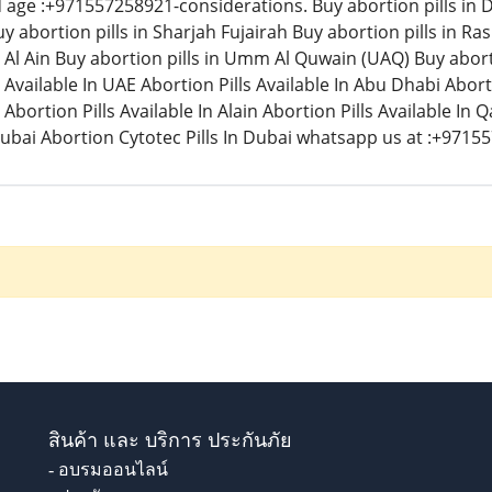
nd age :+971557258921-considerations. Buy abortion pills in 
uy abortion pills in Sharjah Fujairah Buy abortion pills in R
n Al Ain Buy abortion pills in Umm Al Quwain (UAQ) Buy abortio
 Available In UAE Abortion Pills Available In Abu Dhabi Aborti
 Abortion Pills Available In Alain Abortion Pills Available In 
Dubai Abortion Cytotec Pills In Dubai whatsapp us at :+9715
สินค้า และ บริการ ประกันภัย
- อบรมออนไลน์