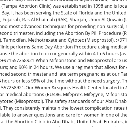
(Tampa Abortion Clinic) was established in 1998 and is locat
ay. It has been serving the State of Florida and the United
i, Fujairah, Ras Al Khaimah (RAK), Sharjah, Umm Al Quwain (
 and most advanced techniques for providing non-surgical, 
econd trimester, including the Abortion By Pill Procedure (R
l), Tamoxifen, Methotrexate and Cytotec (Misoprostol). :+
linic performs Same Day Abortion Procedure using medicatio
l cause the abortion to occur generally within 4 to 6 hours (a
:+971557258921-When Mifepristone and Misoprostol are used
urs; and 90% in 24 hours. We use a regimen that allows for
vanced second trimester and late term pregnancies at our Tam
 hours or less 99% of the time without the need surgery. T
71557258921-Our Women&rsquo;s Health Center located in A
or medical abortions (RU486, Mifeprex, Mifegyne, Mifepriston
totec (Misoprostol). The safety standards of our Abu Dhab
. They consistently maintain the lowest complication rates
ilable to answer questions and care for women in one of the m
at the Abortion Clinic in Abu Dhabi, United Arab Emirates, inv