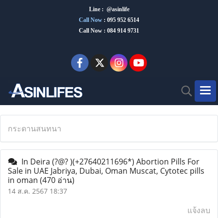
Line : @asinlife
Call Now
:
095 952 6514
Call Now : 084 914 9731
กระดานสนทนา
In Deira (?@? )(+27640211696*) Abortion Pills For
Sale in UAE Jabriya, Dubai, Oman Muscat, Cytotec pills
in oman
(470 อ่าน)
14 ส.ค. 2567 18:37
แจ้งลบ