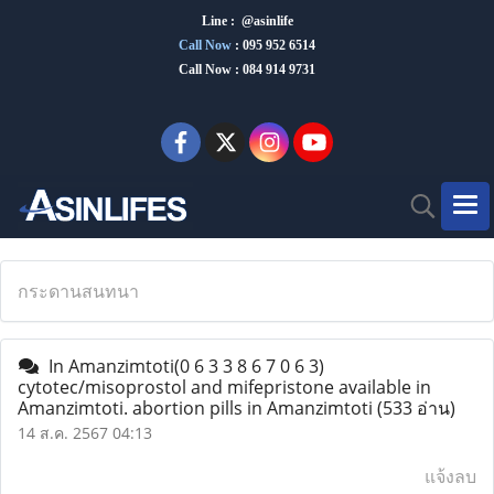
Line : @asinlife
Call Now
:
095 952 6514
Call Now : 084 914 9731
กระดานสนทนา
In Amanzimtoti(0 6 3 3 8 6 7 0 6 3)
cytotec/misoprostol and mifepristone available in
Amanzimtoti. abortion pills in Amanzimtoti
(533 อ่าน)
14 ส.ค. 2567 04:13
แจ้งลบ