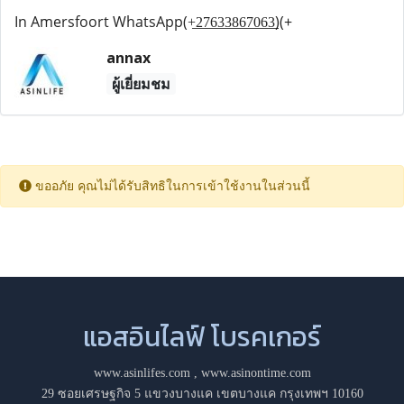
In Amersfoort WhatsApp(+̲2̲7̲6̲3̲3̲8̲6̲7̲0̲6̲3̲)(+
annax
ผู้เยี่ยมชม
ขออภัย คุณไม่ได้รับสิทธิในการเข้าใช้งานในส่วนนี้
แอสอินไลฟ์ โบรคเกอร์
www.asinlifes.com
,
www.asinontime.com
29 ซอยเศรษฐกิจ 5 แขวงบางแค เขตบางแค กรุงเทพฯ 10160