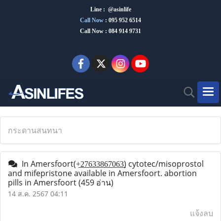
Line : @asinlife
Call Now
:
095 952 6514
Call Now : 084 914 9731
กระดานสนทนา
In Amersfoort(+̲2̲7̲6̲3̲3̲8̲6̲7̲0̲6̲3̲) cytotec/misoprostol
and mifepristone available in Amersfoort. abortion
pills in Amersfoort
(459 อ่าน)
14 ส.ค. 2567 04:11
แจ้งลบ