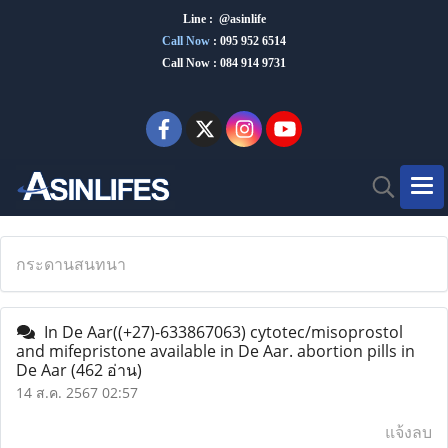
Line : @asinlife
Call Now
:
095 952 6514
Call Now : 084 914 9731
กระดานสนทนา
In De Aar((+27)-633867063) cytotec/misoprostol
and mifepristone available in De Aar. abortion pills in
De Aar
(462 อ่าน)
14 ส.ค. 2567 02:57
แจ้งลบ