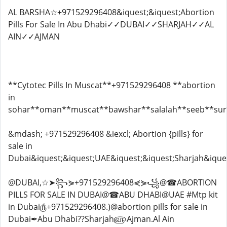
AL BARSHA☆+971529296408&iquest;&iquest;Abortion
Pills For Sale In Abu Dhabi✓✓DUBAI✓✓SHARJAH✓✓AL
AIN✓✓AJMAN
**Cytotec Pills In Muscat**+971529296408 **abortion
in
sohar**oman**muscat**bawshar**salalah**seeb**sur
&mdash; +971529296408 &iexcl; Abortion {pills} for
sale in
Dubai&iquest;&iquest;UAE&iquest;&iquest;Sharjah&iques
@DUBAI,☆➤꧂⋟+971529296408⋞⋟꧁@☎ABORTION
PILLS FOR SALE IN DUBAI@☎ABU DHABI@UAE #Mtp kit
in Dubai௹+971529296408.)@abortion pills for sale in
Dubai✒Abu Dhabi??Sharjah௵Ajman.Al Ain