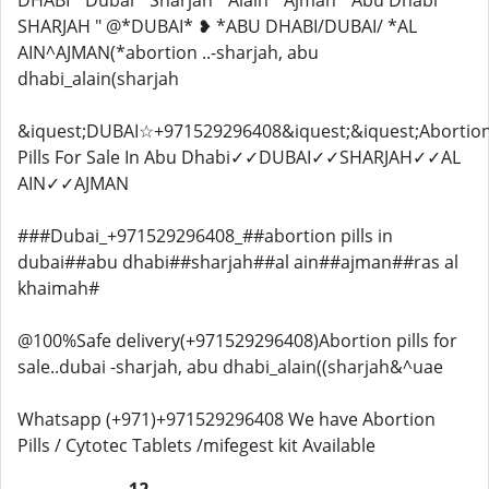
DHABI " Dubai " Sharjah " Alain " Ajman " Abu Dhabi "
SHARJAH " @*DUBAI* ❥ *ABU DHABI/DUBAI/ *AL
AIN^AJMAN(*abortion ..-sharjah, abu
dhabi_alain(sharjah
&iquest;DUBAI☆+971529296408&iquest;&iquest;Abortio
Pills For Sale In Abu Dhabi✓✓DUBAI✓✓SHARJAH✓✓AL
AIN✓✓AJMAN
###Dubai_+971529296408_##abortion pills in
dubai##abu dhabi##sharjah##al ain##ajman##ras al
khaimah#
@100%Safe delivery(+971529296408)Abortion pills for
sale..dubai -sharjah, abu dhabi_alain((sharjah&^uae
Whatsapp (+971)+971529296408 We have Abortion
Pills / Cytotec Tablets /mifegest kit Available