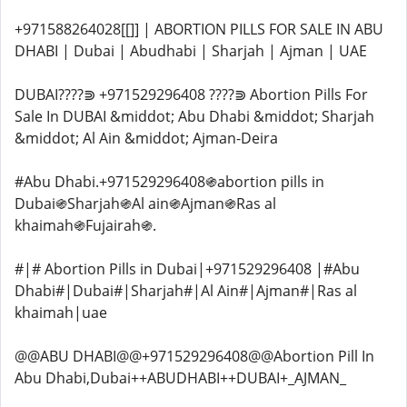
+971588264028[[]] | ABORTION PILLS FOR SALE IN ABU
DHABI | Dubai | Abudhabi | Sharjah | Ajman | UAE
DUBAI????︎⋑ +971529296408 ????︎⋑ Abortion Pills For
Sale In DUBAI &middot; Abu Dhabi &middot; Sharjah
&middot; Al Ain &middot; Ajman-Deira
#Abu Dhabi.+971529296408֍abortion pills in
Dubai֍Sharjah֍Al ain֍Ajman֍Ras al
khaimah֍Fujairah֍.
#|# Abortion Pills in Dubai|+971529296408 |#Abu
Dhabi#|Dubai#|Sharjah#|Al Ain#|Ajman#|Ras al
khaimah|uae
@@ABU DHABI@@+971529296408@@Abortion Pill In
Abu Dhabi,Dubai++ABUDHABI++DUBAI+_AJMAN_