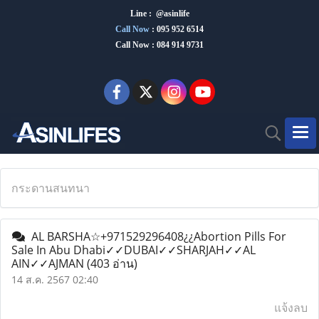
Line : @asinlife
Call Now
:
095 952 6514
Call Now : 084 914 9731
กระดานสนทนา
AL BARSHA☆+971529296408¿¿Abortion Pills For
Sale In Abu Dhabi✓✓DUBAI✓✓SHARJAH✓✓AL
AIN✓✓AJMAN
(403 อ่าน)
14 ส.ค. 2567 02:40
แจ้งลบ