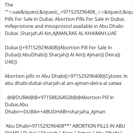
The
""☆uae&iquest;&iquest;_+971529296408_☆○&iquest;&iqu
Pills For Sale In Dubai, Abortion Pills For Sale In Dubai,
mifepristone and misoprostol available in Abu Dhabi-
Dubai .Sharjah,Al Ain,AJMAN,RAS AL KHAIMAH,UAE
Dubai ((+971529296408))Abortion Pill For Sale In
Dubai)) AbuDhabi)) Sharjah)) Al Ain)) Ajman)) Deira))
UAE))
Abortion pills in Abu Dhabi((+971529296408))Cytotec In
abu dhabi-dubai-sharjah-al ain-ajman-deira-al satwa
. @@DUBAI@@+971588264028@@Abortion Pill In
Dubai,Abu
Dhabi++DUBAI++ABUDHABI+sharjaha_Ajman
'Abu Dhabi+971529296408**" ABORTION PILLS IN ABU