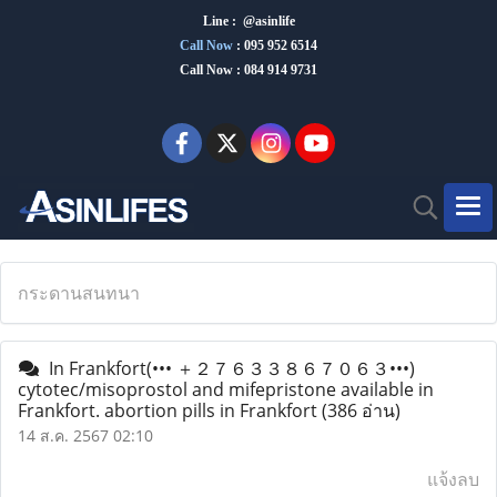
Line : @asinlife
Call Now
:
095 952 6514
Call Now : 084 914 9731
กระดานสนทนา
In Frankfort(••• ＋２７６３３８６７０６３•••)
cytotec/misoprostol and mifepristone available in
Frankfort. abortion pills in Frankfort
(386 อ่าน)
14 ส.ค. 2567 02:10
แจ้งลบ