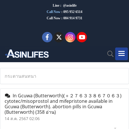
Line : @asinlife
Call Now
:
095 952 6514
Call Now : 084 914 9731
กระดานสนทนา
In Gcuwa (Butterworth)(＋２７６３３８６７０６３)
cytotec/misoprostol and mifepristone available in
Gcuwa (Butterworth). abortion pills in Gcuwa
(Butterworth)
(358 อ่าน)
14 ส.ค. 2567 02:06