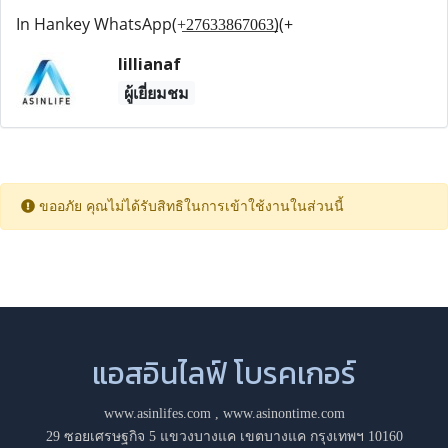
In Hankey WhatsApp(+̲2̲7̲6̲3̲3̲8̲6̲7̲0̲6̲3̲)(+
lillianaf
ผู้เยี่ยมชม
ขออภัย คุณไม่ได้รับสิทธิในการเข้าใช้งานในส่วนนี้
แอสอินไลฟ์ โบรคเกอร์
www.asinlifes.com
,
www.asinontime.com
29 ซอยเศรษฐกิจ 5 แขวงบางแค เขตบางแค กรุงเทพฯ 10160