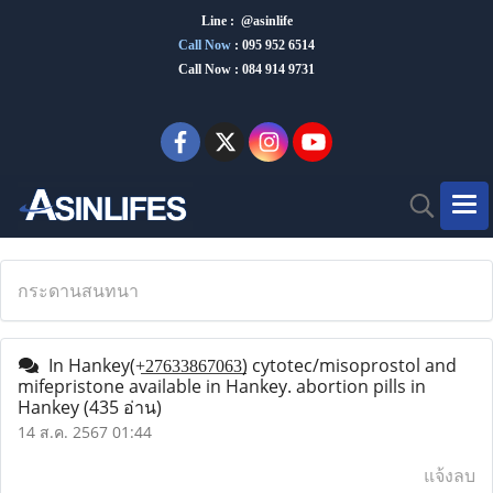
Line : @asinlife
Call Now
:
095 952 6514
Call Now : 084 914 9731
กระดานสนทนา
In Hankey(+̲2̲7̲6̲3̲3̲8̲6̲7̲0̲6̲3̲) cytotec/misoprostol and
mifepristone available in Hankey. abortion pills in
Hankey
(435 อ่าน)
14 ส.ค. 2567 01:44
แจ้งลบ