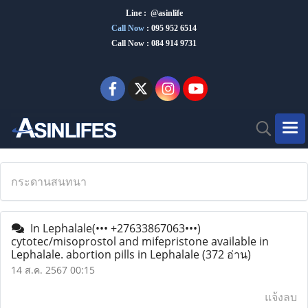
Line : @asinlife
Call Now
:
095 952 6514
Call Now : 084 914 9731
กระดานสนทนา
In Lephalale(••• +27633867063•••)
cytotec/misoprostol and mifepristone available in
Lephalale. abortion pills in Lephalale
(372 อ่าน)
14 ส.ค. 2567 00:15
แจ้งลบ