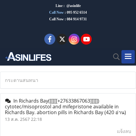
Line : @asinlife
Call Now
:
095 952 6514
Call Now : 084 914 9731
กระดานสนทนา
In Richards Bay([[[[[+27633867063]]]]])
cytotec/misoprostol and mifepristone available in
Richards Bay. abortion pills in Richards Bay
(420 อ่าน)
13 ส.ค. 2567 22:18
แจ้งลบ