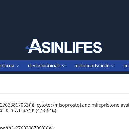
นเดินทาง
ประกันภัยเบ็ตเตล็ด
ขอข้อเสนอประกันภัย
สม
27633867063))))) cytotec/misoprostol and mifepristone avai
pills in WITBANK
(478 อ่าน)
p(((((+27633867063)))))(+