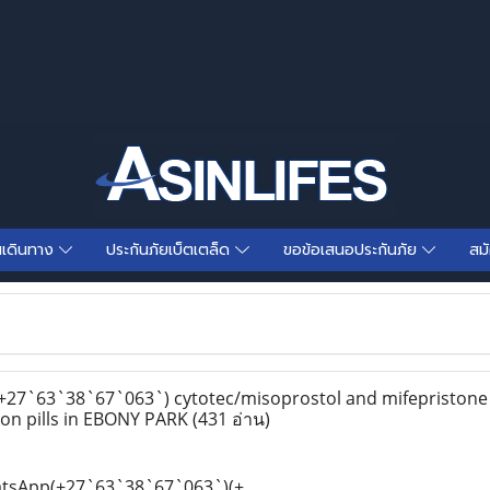
นเดินทาง
ประกันภัยเบ็ตเตล็ด
ขอข้อเสนอประกันภัย
สม
7`63`38`67`063`) cytotec/misoprostol and mifepristone a
on pills in EBONY PARK
(431 อ่าน)
tsApp(+27`63`38`67`063`)(+