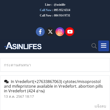
Line : @asinlife
Call Now
:
095 952 6514
Call Now : 084 914 9731
กระดานสนทนา
In Vredefort(+27633867063) cytotec/misoprostol
and mifepristone available in Vredefort. abortion pills
in Vredefort
(424 อ่าน)
13 ส.ค. 2567 18:17
แจ้งลบ