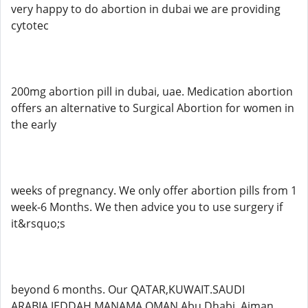
very happy to do abortion in dubai we are providing
cytotec
200mg abortion pill in dubai, uae. Medication abortion
offers an alternative to Surgical Abortion for women in
the early
weeks of pregnancy. We only offer abortion pills from 1
week-6 Months. We then advice you to use surgery if
it&rsquo;s
beyond 6 months. Our QATAR,KUWAIT.SAUDI
ARABIA,JEDDAH,MANAMA,OMAN,Abu Dhabi, Ajman,