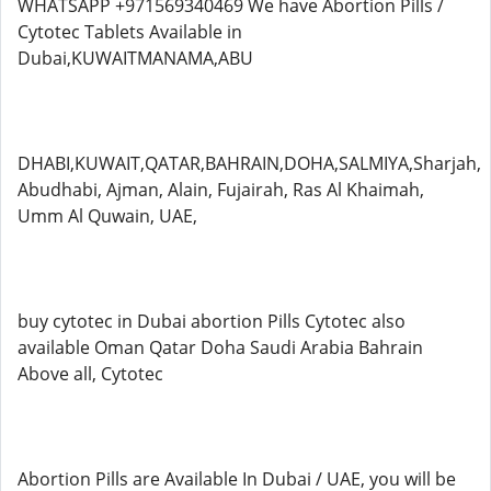
WHATSAPP +971569340469 We have Abortion Pills /
Cytotec Tablets Available in
Dubai,KUWAITMANAMA,ABU
DHABI,KUWAIT,QATAR,BAHRAIN,DOHA,SALMIYA,Sharjah,
Abudhabi, Ajman, Alain, Fujairah, Ras Al Khaimah,
Umm Al Quwain, UAE,
buy cytotec in Dubai abortion Pills Cytotec also
available Oman Qatar Doha Saudi Arabia Bahrain
Above all, Cytotec
Abortion Pills are Available In Dubai / UAE, you will be