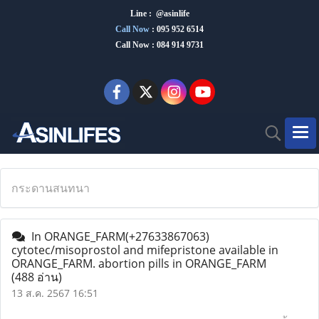
Line : @asinlife
Call Now
:
095 952 6514
Call Now : 084 914 9731
กระดานสนทนา
In ORANGE_FARM(+27633867063)
cytotec/misoprostol and mifepristone available in
ORANGE_FARM. abortion pills in ORANGE_FARM
(488 อ่าน)
13 ส.ค. 2567 16:51