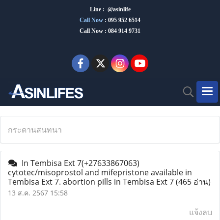
Line : @asinlife
Call Now
:
095 952 6514
Call Now : 084 914 9731
กระดานสนทนา
In Tembisa Ext 7(+27633867063)
cytotec/misoprostol and mifepristone available in
Tembisa Ext 7. abortion pills in Tembisa Ext 7
(465 อ่าน)
13 ส.ค. 2567 15:58
แจ้งลบ