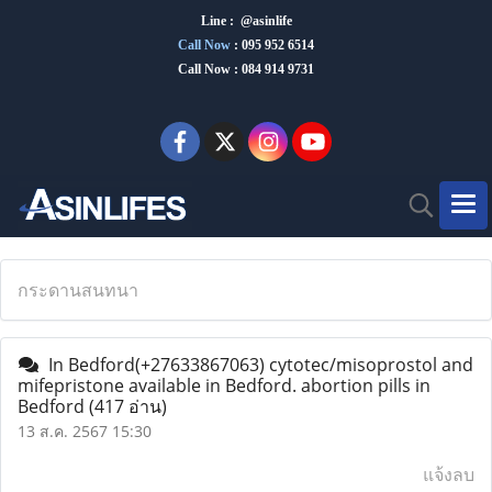
Line : @asinlife
Call Now
:
095 952 6514
Call Now : 084 914 9731
กระดานสนทนา
In Bedford(+27633867063) cytotec/misoprostol and
mifepristone available in Bedford. abortion pills in
Bedford
(417 อ่าน)
13 ส.ค. 2567 15:30
แจ้งลบ