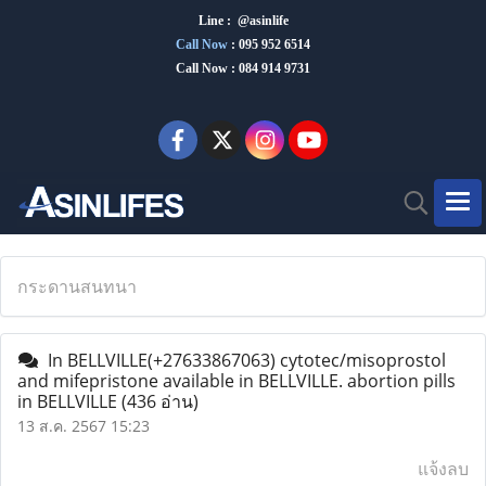
Line : @asinlife
Call Now
:
095 952 6514
Call Now : 084 914 9731
กระดานสนทนา
In BELLVILLE(+27633867063) cytotec/misoprostol
and mifepristone available in BELLVILLE. abortion pills
in BELLVILLE
(436 อ่าน)
13 ส.ค. 2567 15:23
แจ้งลบ